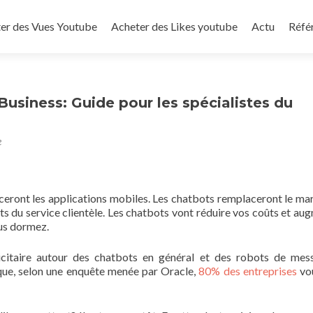
to content
er des Vues Youtube
Acheter des Likes youtube
Actu
Réfé
siness: Guide pour les spécialistes du
e
ceront les applications mobiles. Les chatbots remplaceront le ma
ts du service clientèle. Les chatbots vont réduire vos coûts et au
ous dormez.
citaire autour des chatbots en général et des robots de mes
t que, selon une enquête menée par Oracle,
80% des entreprises
vou