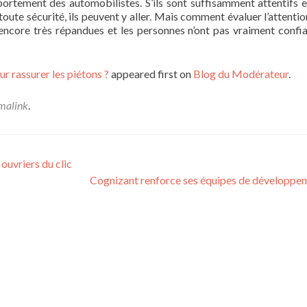
ortement des automobilistes. S’ils sont suffisamment attentifs et
toute sécurité, ils peuvent y aller. Mais comment évaluer l’attentio
ncore très répandues et les personnes n’ont pas vraiment confi
r rassurer les piétons ?
appeared first on
Blog du Modérateur
.
malink
.
ouvriers du clic
Cognizant renforce ses équipes de développ