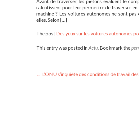
Avant de traverser, les piétons évaluent le comp
ralentissent pour leur permettre de traverser en 
machine ? Les voitures autonomes ne sont pas e
elles. Selon […]
The post
Des yeux sur les voitures autonomes pou
This entry was posted in
Actu
. Bookmark the
per
Post navigation
←
L’ONU s’inquiète des conditions de travail des 