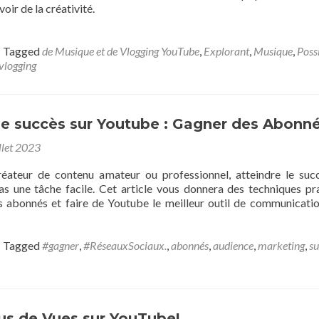
oir de la créativité.
Tagged
de Musique et de Vlogging YouTube
,
Explorant
,
Musique
,
Possi
vlogging
le succès sur Youtube : Gagner des Abonn
llet 2023
réateur de contenu amateur ou professionnel, atteindre le suc
as une tâche facile. Cet article vous donnera des techniques pr
 abonnés et faire de Youtube le meilleur outil de communicati
Tagged
#gagner
,
#RéseauxSociaux.
,
abonnés
,
audience
,
marketing
,
su
us de Vues sur YouTube!