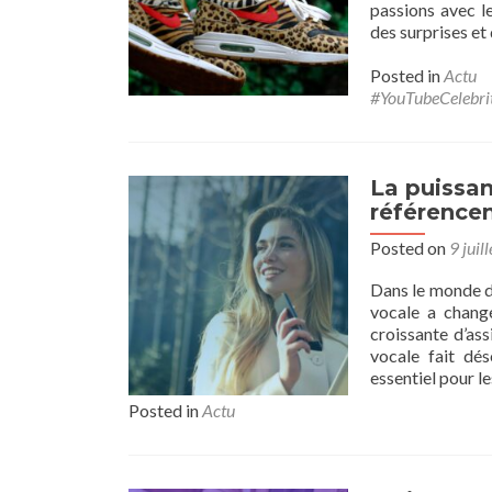
passions avec l
des surprises et
Posted in
Actu
#YouTubeCelebri
La puissan
référence
Posted on
9 juil
Dans le monde d’
vocale a chang
croissante d’as
vocale fait dés
essentiel pour l
Posted in
Actu