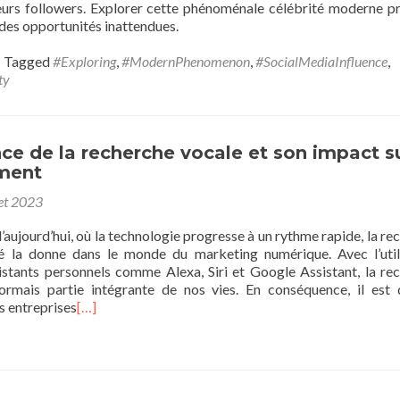
eurs followers. Explorer cette phénoménale célébrité moderne p
 des opportunités inattendues.
Tagged
#Exploring
,
#ModernPhenomenon
,
#SocialMediaInfluence
,
ty
ce de la recherche vocale et son impact su
ment
let 2023
aujourd’hui, où la technologie progresse à un rythme rapide, la re
é la donne dans le monde du marketing numérique. Avec l’util
sistants personnels comme Alexa, Siri et Google Assistant, la re
ormais partie intégrante de nos vies. En conséquence, il est
es entreprises
[…]