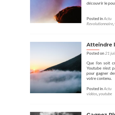
découvrir le pouv
Posted in
Actu
Revolutionnaire
,
Atteindre 
Posted on
21 jui
Que l’on soit c
Youtube n’est p
pour gagner des
votre contenu.
Posted in
Actu
vidéos
,
youtube
Gagnez Pl