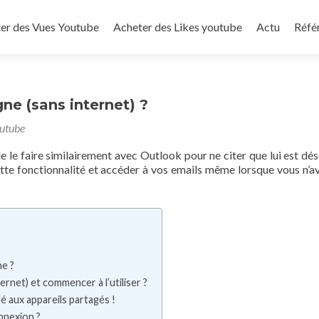
to content
er des Vues Youtube
Acheter des Likes youtube
Actu
Réfé
ne (sans internet) ?
outube
de le faire similairement avec Outlook pour ne citer que lui est dé
tte fonctionnalité et accéder à vos emails même lorsque vous n’a
e ?
rnet) et commencer à l’utiliser ?
é aux appareils partagés !
nnexion ?