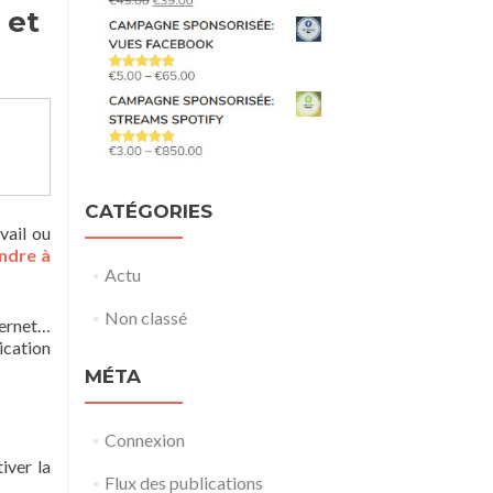
 et
CATÉGORIES
vail ou
ndre à
Actu
Non classé
ternet…
ication
MÉTA
Connexion
iver la
Flux des publications