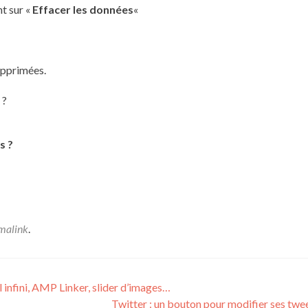
t sur «
Effacer les données
«
upprimées.
 ?
s ?
malink
.
 infini, AMP Linker, slider d’images…
Twitter : un bouton pour modifier ses twe