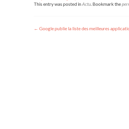
This entry was posted in
Actu
. Bookmark the
per
Post navigation
←
Google publie la liste des meilleures applicat