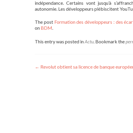
indépendance. Certains vont jusqu’à s’affran
autonomie. Les développeurs plébiscitent YouTu
The post
Formation des développeurs : des écarts
on
BDM
.
This entry was posted in
Actu
. Bookmark the
per
Post navigation
←
Revolut obtient sa licence de banque europée