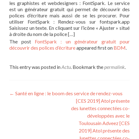
les graphistes et webdesigners : FontSpark. Le service
est un générateur gratuit qui permet de découvrir des
polices d’écriture mais aussi de se les procurer. Pour
utiliser FontSpark : Rendez-vous sur fontspark.app
Saisissez un texte. En cliquant sur l’icône « Ajuster » situé
à droite du nom de la police […]
The post
FontSpark : un générateur gratuit pour
découvrir des polices d’écriture
appeared first on
BDM
.
This entry was posted in
Actu
. Bookmark the
permalink
.
Post navigation
←
Santé en ligne : le boom des service de rendez-vous
[CES 2019] Atol présente
des lunettes connectées co-
développées avec le
Toulousain Adveez [CES
2019] Atol présente des
lunettes connectées co-