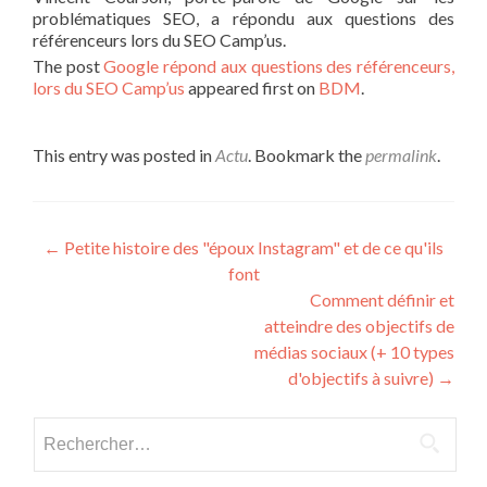
problématiques SEO, a répondu aux questions des
référenceurs lors du SEO Camp’us.
The post
Google répond aux questions des référenceurs,
lors du SEO Camp’us
appeared first on
BDM
.
This entry was posted in
Actu
. Bookmark the
permalink
.
Post navigation
←
Petite histoire des "époux Instagram" et de ce qu'ils
font
Comment définir et
atteindre des objectifs de
médias sociaux (+ 10 types
d'objectifs à suivre)
→
Rechercher :