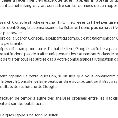
ssant au netlinking devrait connaitre sur les données de ce rappor
 Search Console affiche un
échantillon représentatif et pertinen
 site dont Google a connaissance. La liste n’est donc
pas exhausti
 a pu crawler.
pport de la Search Console, la plupart du temps, c’est également car
ns pertinents.
uipe anti-spam pour cause d’achat de liens, Google n’affichera pas t
 ne suffit donc pas de traiter uniquement les cas remontés dans le 
e traiter tous les autres cas à votre connaissance (l’utilisation d’
ement répondu à cette question, si un lien que vous considére
 la Search Console, cela ne veut pas dire pour autant qu’il n’est pas
résultats de recherche de Google.
effectuer de temps à autre des analyses croisées entre les backli
tent sur des outils tiers.
quelques rappels de John Mueller