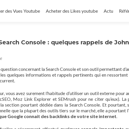
to content
er des Vues Youtube
Acheter des Likes youtube
Actu
Réfé
 Search Console : quelques rappels de John
be
question concernant la Search Console et son outil permettant d’a
i les quelques informations et rappels pertinents qui en ressortent 
current.
ur, vous avez surement l’habitude d’utiliser un outil externe pour a
icSEO, Moz Link Explorer et SEMrush pour ne citer qu’eux). La 
la section pourtant dédiée dans la Search Console. Et pourtant, s
lle que la plupart des outils tiers sur le marché, elle a pourtant l
 que Google connait des backlinks de votre site internet
.
Mueller a récemment effectué
quelques rappels importants
qu