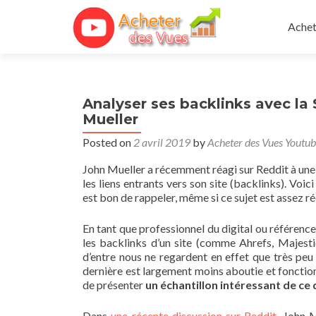
Skip 
Achet
Analyser ses backlinks avec la
Mueller
Posted on
2 avril 2019
by
Acheter des Vues Youtu
John Mueller a récemment réagi sur Reddit à une 
les liens entrants vers son site (backlinks). Voic
est bon de rappeler, même si ce sujet est assez ré
En tant que professionnel du digital ou référence
les backlinks d’un site (comme Ahrefs, Majest
d’entre nous ne regardent en effet que très peu 
dernière est largement moins aboutie et fonctionne
de présenter
un échantillon intéressant de ce
Dans
une récente discussion sur Reddit
, John 