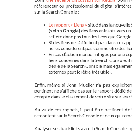
référenceur ou professionnel du digital s’intére
sur la Search Console :
Le rapport « Liens »
situé dans la nouvelle
(selon Google)
des liens entrants vers un
reflète donc pas tous les liens que Google
Si des liens ne s’affichent pas dans ce ra
ne les considèrent pas comme être des lie
En cas d’action manuel infligée par une éq
liens concernés dans la Search Console, il
dédié de la Search Console mais également d
externes peut ici être très utile).
Enfin, même si John Mueller n’a pas explicit
pertinent ne s’affiche pas sur le rapport dédié de
compte dans le classement de votre site sur les 
Au vu de ces rappels, il peut être pertinent d’
remontent sur la Search Console et ceux qui remon
Analyser ses backlinks avec la Search Console : 