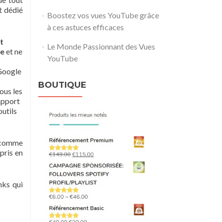
t dédié
Boostez vos vues YouTube grâce
à ces astuces efficaces
t
Le Monde Passionnant des Vues
ve
et ne
YouTube
 Google
BOUTIQUE
ous les
rapport
outils
z comme
 pris en
nks qui