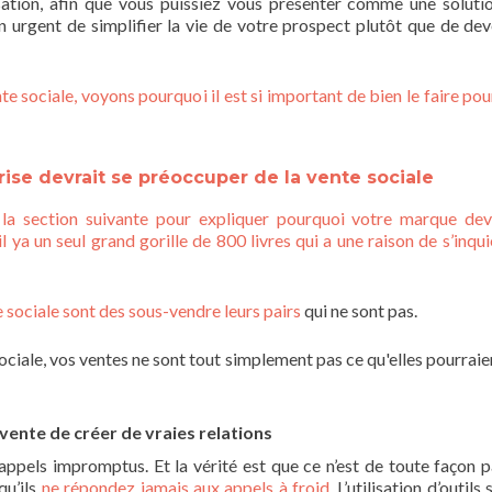
ation, afin que vous puissiez vous présenter comme une soluti
n urgent de simplifier la vie de votre prospect plutôt que de dev
 sociale, voyons pourquoi il est si important de bien le faire pou
rise devrait se préoccuper de la vente sociale
 la section suivante pour expliquer pourquoi votre marque dev
l ya un seul grand gorille de 800 livres qui a une raison de s’inqui
 sociale sont des
sous-vendre leurs pairs
qui ne sont pas.
ociale, vos ventes ne sont tout simplement pas ce qu'elles pourraien
vente de créer de vraies relations
appels impromptus. Et la vérité est que ce n’est de toute façon p
qu’ils
ne répondez jamais aux appels à froid
. L’utilisation d’outils