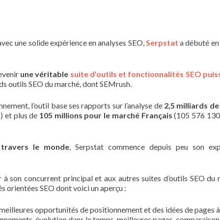
avec une solide expérience en analyses SEO,
Serpstat
a débuté en 
devenir
une véritable
suite d’outils et fonctionnalités SEO pui
nds outils SEO du marché, dont SEMrush.
nement, l’outil base ses rapports sur l’analyse de
2,5 milliards d
) et plus de
105 millions pour le marché Français
(105 576 130
 travers le monde
, Serpstat commence depuis peu son exp
er à son concurrent principal et aux autres suites d’outils SEO du
s orientées SEO dont voici un aperçu :
 meilleures opportunités de positionnement et des idées de pages à
onnements, évolution dans le temps, meilleures pages, comparaison