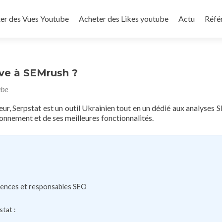
to content
er des Vues Youtube
Acheter des Likes youtube
Actu
Réfé
tive à SEMrush ?
ube
eur, Serpstat est un outil Ukrainien tout en un dédié aux analyses 
onnement et de ses meilleures fonctionnalités.
agences et responsables SEO
stat :