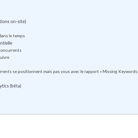
tions on-site)
 dans le temps
ntielle
 concurrents
uivre
urrents se positionnent mais pas vous avec le rapport « Missing Keywords
ytics (bêta)