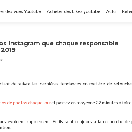
to content
er des Vues Youtube
Acheter des Likes youtube
Actu
Réfé
tos Instagram que chaque responsable
 2019
be
ortant de suivre les dernières tendances en matière de retouch
ions de photos chaque jour
et passez en moyenne 32 minutes à faire 
eurs évoluent rapidement. Et ils sont toujours à la recherche de
ntion.