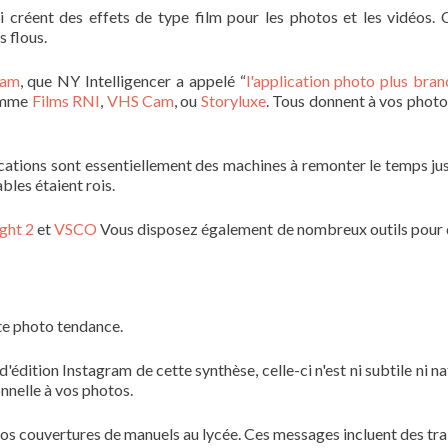
qui créent des effets de type film pour les photos et les vidéos. 
s flous.
Cam
, que NY Intelligencer a appelé “
l'application photo plus bran
comme
Films RNI
,
VHS Cam
, ou
Storyluxe
. Tous donnent à vos photo
lications sont essentiellement des machines à remonter le temps jus
bles étaient rois.
ight 2
et
VSCO
Vous disposez également de nombreux outils pour
te photo tendance.
dition Instagram de cette synthèse, celle-ci n'est ni subtile ni nat
onnelle à vos photos.
vos couvertures de manuels au lycée. Ces messages incluent des trai