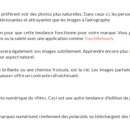
9 préfèrent voir des photos plus naturelles. Dans ceux-ci, les perso
intéressantes et attrayantes que les images à l’aérographe.
tion pour que cette tendance fonctionne pour votre marque. Vous
ons ou la saleté avec une application comme
TouchRetouch
.
éliorera également vos images subtilement. Apprendre encore plus
ur aspect naturel.
rillante ou une chemise froissée, est la clé. Les images parfait
euse» offre un contraste rafraîchissant.
hoto numérique du «film». Ceci est une autre tendance d'édition de
s marques numérisent réellement des polaroïds ou téléchargent des