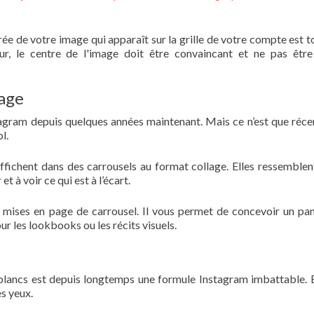
rée de votre image qui apparaît sur la grille de votre compte est t
r, le centre de l'image doit être convaincant et ne pas êtr
lage
tagram depuis quelques années maintenant. Mais ce n’est que ré
l.
affichent dans des carrousels au format collage. Elles ressemblen
t à voir ce qui est à l’écart.
s mises en page de carrousel. Il vous permet de concevoir un p
ur les lookbooks ou les récits visuels.
blancs est depuis longtemps une formule Instagram imbattable. 
es yeux.