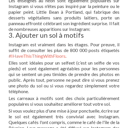
Les enseignes au néon sont également populaires sur
Instagram si vous n'êtes pas inspiré par la peinture ou le
papier peint. Little Bean à Portland, qui fabrique des
desserts végétaliens sans produits laitiers, porte un
panneau effronté célébrant son ingrédient surprise. Il fait
de nombreuses apparitions sur Instagram:
3. Ajouter un sol à motifs
Instagram est vraiment dans les étages. Pour preuve, il
suffit de consulter les plus de 800 000 posts étiquetés
#IHaveThisThingWithFloors
.
Elles sont idéales pour un selfeet (c’est un selfie de vos
pieds) et sont également agréables pour les personnes
qui se sentent un peu timides de prendre des photos en
public. Après tout, personne ne peut dire si vous prenez
une photo du sol ou si vous regardez simplement votre
téléphone.
Les carreaux à motifs sont des choix particulièrement
populaires si vous souhaitez améliorer tout votre sol.
Si vous voulez plus d'une mise à jour ponctuelle, écrire sur
le sol est également très convivial avec Instagram.
Quelques cafés l'ont compris, comme le café de l'île de la
Réunion. Leur message a été diffusé sur Instagram des