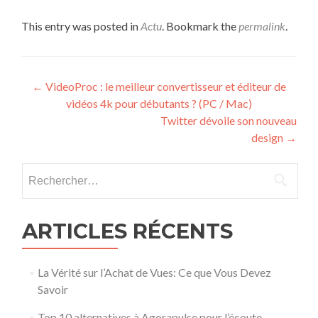
This entry was posted in
Actu
. Bookmark the
permalink
.
Post navigation
←
VideoProc : le meilleur convertisseur et éditeur de
vidéos 4k pour débutants ? (PC / Mac)
Twitter dévoile son nouveau
design
→
Rechercher :
ARTICLES RÉCENTS
La Vérité sur l’Achat de Vues: Ce que Vous Devez
Savoir
Top 10 alternatives à Agorapulse pour l’écoute