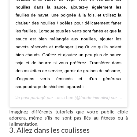
nouilles dans la sauce, ajoutez-y également les
feuilles de navet, une poignée à la fois, et utilisez la
chaleur des nouilles / poêles pour délicatement faner
les feuilles. Lorsque tous les verts sont fanés et que la
sauce est bien mélangée aux nouilles, ajouter les
navets réservés et mélanger jusqu'à ce qu'ils soient
bien chauds. Goûtez et ajoutez un peu plus de sauce
soja et de beurre si vous préférez. Transférer dans
des assiettes de service, garnir de graines de sésame,
d'oignons verts émincés et d'un généreux
saupoudrage de shichimi togarashi.
Un post partagé par
Lucia Lee
(@foodminimalist) sur
17 juin 
Imaginez différents tutoriels que votre public cible
adorera, même s’ils ne sont pas liés au fitness ou à
l’alimentation.
3. Allez dans les coulisses