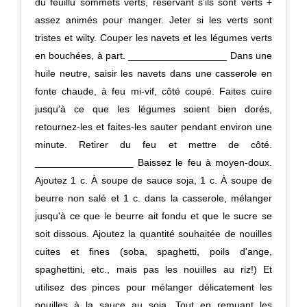
du feuillu sommets verts, réservant s’ils sont verts +
assez animés pour manger. Jeter si les verts sont
tristes et wilty. Couper les navets et les légumes verts
en bouchées, à part. __________________ Dans une
huile neutre, saisir les navets dans une casserole en
fonte chaude, à feu mi-vif, côté coupé. Faites cuire
jusqu'à ce que les légumes soient bien dorés,
retournez-les et faites-les sauter pendant environ une
minute. Retirer du feu et mettre de côté.
__________________ Baissez le feu à moyen-doux.
Ajoutez 1 c. À soupe de sauce soja, 1 c. À soupe de
beurre non salé et 1 c. dans la casserole, mélanger
jusqu'à ce que le beurre ait fondu et que le sucre se
soit dissous. Ajoutez la quantité souhaitée de nouilles
cuites et fines (soba, spaghetti, poils d'ange,
spaghettini, etc., mais pas les nouilles au riz!) Et
utilisez des pinces pour mélanger délicatement les
nouilles à la sauce au soja. Tout en remuant les