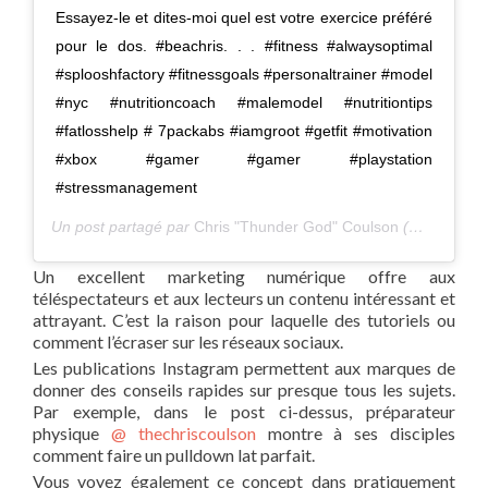
Essayez-le et dites-moi quel est votre exercice préféré
pour le dos. #beachris. . . #fitness #alwaysoptimal
#splooshfactory #fitnessgoals #personaltrainer #model
#nyc #nutritioncoach #malemodel #nutritiontips
#fatlosshelp # 7packabs #iamgroot #getfit #motivation
#xbox #gamer #gamer #playstation
#stressmanagement
Un post partagé par
Chris "Thunder God" Coulson
(@thechriscoulson) sur
Un excellent marketing numérique offre aux
téléspectateurs et aux lecteurs un contenu intéressant et
attrayant. C’est la raison pour laquelle des tutoriels ou
comment l’écraser sur les réseaux sociaux.
Les publications Instagram permettent aux marques de
donner des conseils rapides sur presque tous les sujets.
Par exemple, dans le post ci-dessus, préparateur
physique
@ thechriscoulson
montre à ses disciples
comment faire un pulldown lat parfait.
Vous voyez également ce concept dans pratiquement