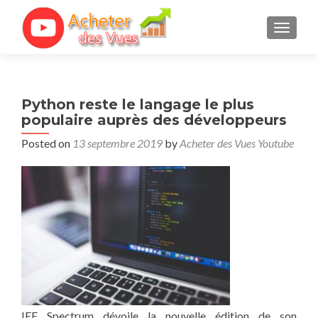
TOGGL
Python reste le langage le plus
populaire auprès des développeurs
Posted on
13 septembre 2019
by
Acheter des Vues Youtube
IEE Spectrum dévoile la nouvelle édition de son