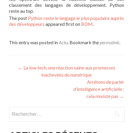
classement des langages de développement. Python
reste au top.
The post
Python reste le langage le plus populaire auprès
des développeurs
appeared first on
BDM
.
This entry was posted in
Actu
. Bookmark the
permalink
.
Post navigation
←
La low tech, une réaction saine aux promesses
inachevées du numérique
Arrêtons de parler
d’intelligence artificielle :
cela n’existe pas
→
Rechercher :