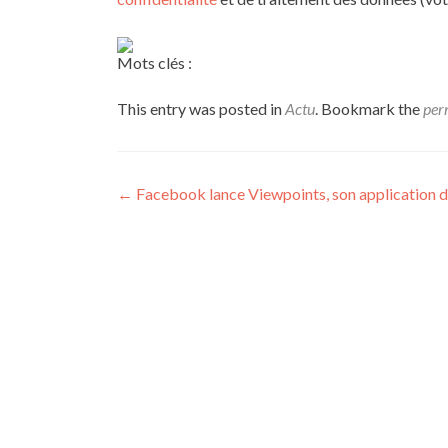
Mots clés :
This entry was posted in
Actu
. Bookmark the
per
Post navigation
←
Facebook lance Viewpoints, son application 