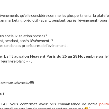
s événements qu’elle considère comme les plus pertinents, la platef
an marketing prédictif (avant, pendant, après l’événement) pour 
x sociaux, relation presse) ?
, pendant, après l’événement) ?
es tendances prioritaires de l’événement …
rer
bziiit au salon Heavent Paris du 26 au 28 Novembre
sur le 
eur livre blanc « « .
t sponsorisé avec bziiit
s ?
TAL, vous confirmez avoir pris connaissance de notre
polit
re email ne sera jamais partagé et restera anonyme
).