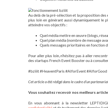
Au delà de la pré-sélection et la proposition de
plus loin en génèrant aussi dynamiquement le pl
atteindre vos objectifs :
Quel média mettre en œuvre (blogs, réseau
Quel plan média (nombre de message avant
Quels messages prioritaires en fonction d
Pour aller plus loin, n’hésitez pas à aller rencont
des startups French Event Booster ou à consulter l
#bziiit #HeaventParis #AIforEvent #AIforGood
Cet article a été rédigé dans le cadre d’un partenaria
Vous souhaitez recevoir nos meilleurs article
En vous abonnant à la newsletter LEPTIDIGI
confidentialité
et de traitement des données (vot