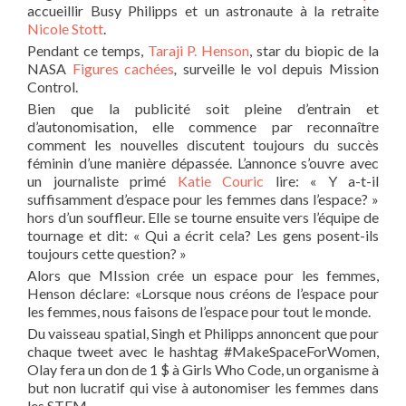
accueillir Busy Philipps et un astronaute à la retraite
Nicole Stott
.
Pendant ce temps,
Taraji P. Henson
, star du biopic de la
NASA
Figures cachées
,
surveille le vol depuis Mission
Control.
Bien que la publicité soit pleine d’entrain et
d’autonomisation, elle commence par reconnaître
comment les nouvelles discutent toujours du succès
féminin d’une manière dépassée. L’annonce s’ouvre avec
un journaliste primé
Katie Couric
lire: « Y a-t-il
suffisamment d’espace pour les femmes dans l’espace? »
hors d’un souffleur. Elle se tourne ensuite vers l’équipe de
tournage et dit: « Qui a écrit cela? Les gens posent-ils
toujours cette question? »
Alors que MIssion crée un espace pour les femmes,
Henson déclare: «Lorsque nous créons de l’espace pour
les femmes, nous faisons de l’espace pour tout le monde.
Du vaisseau spatial, Singh et Philipps annoncent que pour
chaque tweet avec le hashtag #MakeSpaceForWomen,
Olay fera un don de 1 $ à Girls Who Code, un organisme à
but non lucratif qui vise à autonomiser les femmes dans
les STEM.