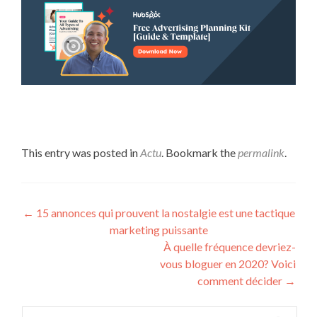
This entry was posted in
Actu
. Bookmark the
permalink
.
Post navigation
←
15 annonces qui prouvent la nostalgie est une tactique
marketing puissante
À quelle fréquence devriez-
vous bloguer en 2020? Voici
comment décider
→
Rechercher :