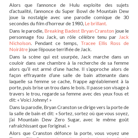
Alors que l’annonce de Hulu exploite des sujets
d’actualité, l’annonce du Super Bowl de Mountain Dew
joue la nostalgie avec une parodie comique de 30
secondes du film d’horreur de 1980,
Le brillant.
Dans le parodie,
Breaking Bad
est Bryan Cranston
joue le
personnage fou Jack, un rôle célèbre tenu par
Jack
Nicholson
. Pendant ce temps,
Tracee Ellis Ross de
Noirâtre
joue l’épouse terrifiée de Jack.
Dans la scène qui est usurpée, Jack marche dans un
couloir dans une chambre à la recherche de sa femme
alors qu’il est armé d’une hache. Il s’approche alors de
façon effrayante d’une salle de bain attenante dans
laquelle sa femme se cache, frappe agréablement à la
porte, puis brise un trou dans le bois. Il passe son visage à
travers le trou, regarde sa femme avec des yeux fous et
dit: « Voici Johnny! »
Dans la parodie, Bryan Cranston se dirige vers la porte de
la salle de bain et dit: « Sortez, sortez où que vous soyez,
j’ai Mountain Dew Zero Sugar, avec le même goût
rafraîchissant que l’original. »
Alors que Cranston défonce la porte, vous voyez une