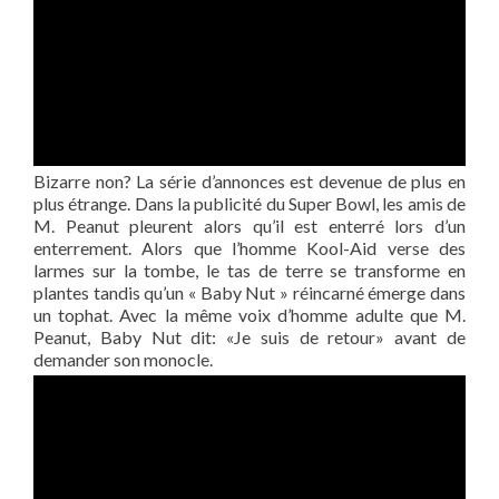
Bizarre non? La série d’annonces est devenue de plus en
plus étrange. Dans la publicité du Super Bowl, les amis de
M. Peanut pleurent alors qu’il est enterré lors d’un
enterrement. Alors que l’homme Kool-Aid verse des
larmes sur la tombe, le tas de terre se transforme en
plantes tandis qu’un « Baby Nut » réincarné émerge dans
un tophat. Avec la même voix d’homme adulte que M.
Peanut, Baby Nut dit: «Je suis de retour» avant de
demander son monocle.