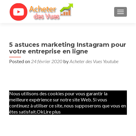
TOGGL
5 astuces marketing Instagram pour
votre entreprise en ligne
Posted on
24 février 2020
by
Acheter des Vues Youtube
Nous utilisons des cookies pour vous garantir la
meilleure expérience sur notre site Web. Si vous
continuez à utiliser ce site, nous supposerons que vous en
êtes satisfait.
OkLire plus