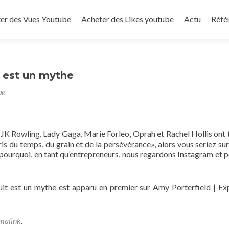
to content
er des Vues Youtube
Acheter des Likes youtube
Actu
Réfé
t est un mythe
be
 JK Rowling, Lady Gaga, Marie Forleo, Oprah et Rachel Hollis ont 
s du temps, du grain et de la persévérance», alors vous seriez sur
rs pourquoi, en tant qu’entrepreneurs, nous regardons Instagram et 
uit est un mythe est apparu en premier sur Amy Porterfield | Ex
malink
.