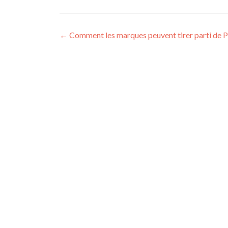
Post navigation
←
Comment les marques peuvent tirer parti de Pi