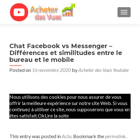
TOGGL
Chat Facebook vs Messenger –
Différences et similitudes entre le
bureau et le mobile
Posted on
16 novembre 2020
by
Acheter des Vues Youtube
Nous utilisons des cookies pour nous assurer de vous
offrir la meilleure expérience sur notre site Web. Si vous
continuez à utiliser ce site, nous supposerons que vous en
êtes satisfait.
OkLire la suite
This entry was posted in
Actu
. Bookmark the
permalink
.