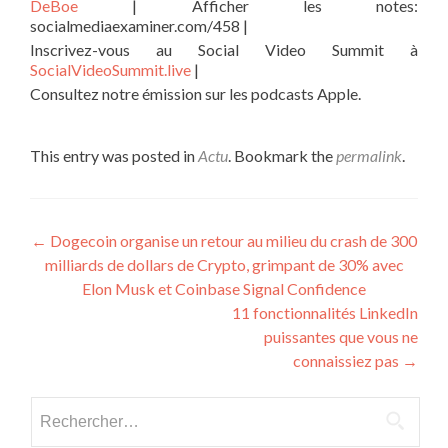
DeBoe
| Afficher les notes:
socialmediaexaminer.com/458 |
Inscrivez-vous au Social Video Summit à
SocialVideoSummit.live
|
Consultez notre émission sur les podcasts Apple.
This entry was posted in
Actu
. Bookmark the
permalink
.
Post navigation
←
Dogecoin organise un retour au milieu du crash de 300
milliards de dollars de Crypto, grimpant de 30% avec
Elon Musk et Coinbase Signal Confidence
11 fonctionnalités LinkedIn
puissantes que vous ne
connaissiez pas
→
Rechercher :