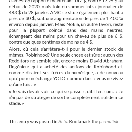
GameStop rapporte maintenant 147 $, contre 17,25 $ au
début de 2020, mais loin du sommet intra-journalier de
483 $ du 28 janvier. AMC se situe également plus haut à
près de 30 $, soit une augmentation de près de 1 400 %
environ depuis janvier. Mais Nokia, un autre favori, reste
pour la plupart coincé dans des mains neutres,
échangeant des mains pour un cheveu de plus de 6 $,
contre quelques centimes de moins de 4 $.
Alors, où cela s’arrêtera-t-il pour le dernier stock de
mèmes, Robinhood? Une seule chose est sûre : aucun des
Redditors ne semble sûr, encore moins David Abraham,
l’ingénieur qui a acheté des actions de Robinhood et,
comme diraient ses frères du numérique, a de nouveau
opté pour un échange YOLO, comme dans « vous ne vivez
qu’une fois . »
« Je vais devoir voir ce qui se passe », dit-il en riant. « Je
n’ai pas de stratégie de sortie complètement solide à ce
stade. »
This entry was posted in
Actu
. Bookmark the
permalink
.