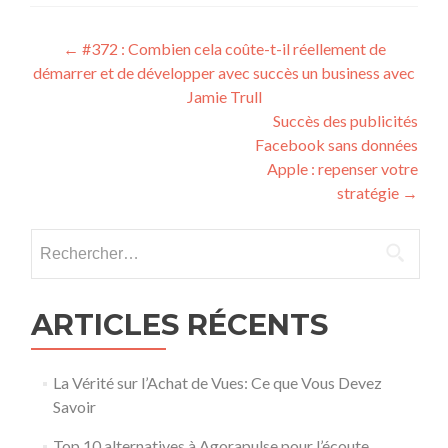
Post navigation
←
#372 : Combien cela coûte-t-il réellement de
démarrer et de développer avec succès un business avec
Jamie Trull
Succès des publicités
Facebook sans données
Apple : repenser votre
stratégie
→
Rechercher :
ARTICLES RÉCENTS
La Vérité sur l’Achat de Vues: Ce que Vous Devez
Savoir
Top 10 alternatives à Agorapulse pour l’écoute