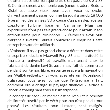
clôturer sa position lorsque le titre est passé de 8 $ à 38
$. Contrairement à de nombreux jeunes traders Reddit,
Kisiel est assez vieux pour avoir vécu les cycles
d’investissement passés, comme lorsqu’il a perdu 18 000
$ au milieu des années 80 à cause d’un pari déplacé sur
Capstone Turbine, basé en Californie. Mais ces
expériences n’ont pas fait grand-chose pour affaiblir son
enthousiasme pour Robinhood : « J’aimerais avoir plus
d’argent à investir. J’aurais contracté un emprunt. Cette
entreprise vaut des milliards.
« Vraiment, il n’y a pas grand-chose à détester dans cette
entreprise », déclare Maxwell Fery, 28 ans. Il a étudié la
finance à l’université et travaille maintenant chez le
fabricant de denim Levi Strauss, mais fait du commerce
pendant son temps libre, en partie grâce à la navigation
sur WallStreetBets. « Si vous avez été un [Robinhood]
utilisateur, vous avez vu ce que l’entreprise a fait,
comment elle a changé le paysage financier », aidant à
lancer le trading sans frais sur smartphone.
Le concept de stock de mèmes est nouveau et le résultat
de l’intérêt suscité par le Web pour eux n’est pas du tout
prouvé. Les résultats, pour l’instant, sont mitigés.