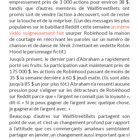
empressement près de 3 000 actions pour environ 38 $,
tandis que d’autres membres de WallStreetBets ont
promis soit de vendre l’action à découvert, soit de rester
sur la touche et de la mépriser. (L’un des messages les plus
populaires sur le babillard Reddit cette semaine
un mème
vidéo soigneusement fait
usurper Robinhood la maison
de courtage en réécrivant les paroles sur un numéro de
chanson et de danse de
Shrek 3
mettant en vedette Robin
Hood le personnage fictif.)
Jusqu’à présent, le dernier pari d’Abraham a rapidement
porté ses fruits. Sa participation vaut maintenant près de
175 000 $, les actions de Robinhood passant de moins de
35 $ la semaine dernière à 60 $ jeudi matin. (Ils sont allés
jusqu’à 85 $ un jour plus tôt.) Abraham n’a ressenti aucune
pression pour s’aligner sur les détracteurs de Robinhood
sur Reddit parce que « l’argent ne connaît pas la loyauté »,
dit-il. « Si je peux gagner de l’argent avec quelque chose,
je gagnerai de l’argent avec. »
Beaucoup d’autres sur WallStreetBets partagent son
point de vue, et c’est un changement profond par rapport
à l’attitude que ces commerçants amateurs semblaient
partager en janvier, un changement aussi important que si