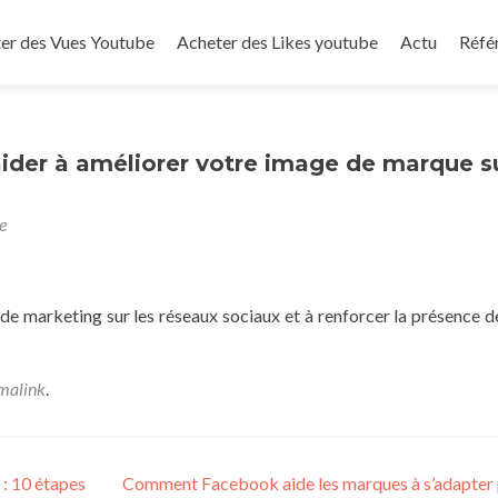
to content
er des Vues Youtube
Acheter des Likes youtube
Actu
Réfé
 aider à améliorer votre image de marque s
e
 de marketing sur les réseaux sociaux et à renforcer la présence d
malink
.
: 10 étapes
Comment Facebook aide les marques à s’adapter 