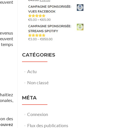
peuvent
revenus
peuvent
u temps
CATÉGORIES
Actu
Non classé
haitiez
MÉTA
onales,
Connexion
ion des
pouvez
Flux des publications