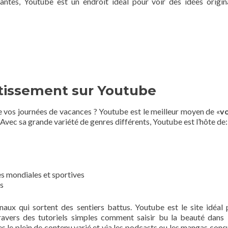
ssantes, Youtube est un endroit idéal pour voir des idées origin
rtissement sur Youtube
e vos journées de vacances ? Youtube est le meilleur moyen de «
v
Avec sa grande variété de genres différents, Youtube est l’hôte de:
es mondiales et sportives
s
naux qui sortent des sentiers battus. Youtube est le site idéal 
travers des tutoriels simples comment saisir bu la beauté dans l’
es le plein de contenu varié et via les podcasts ou les mangas conç