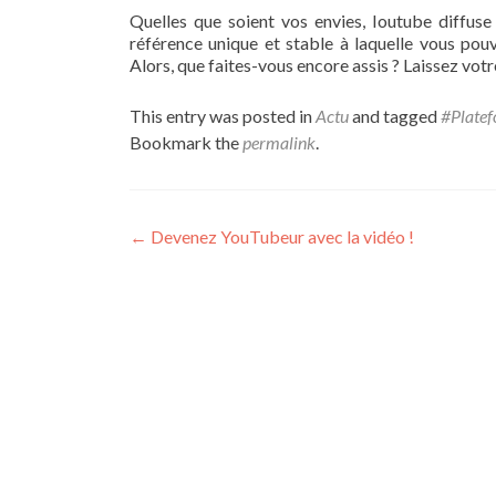
Quelles que soient vos envies, Ioutube diffuse
référence unique et stable à laquelle vous pou
Alors, que faites-vous encore assis ? Laissez vot
This entry was posted in
Actu
and tagged
#Plate
Bookmark the
permalink
.
Post navigation
←
Devenez YouTubeur avec la vidéo !