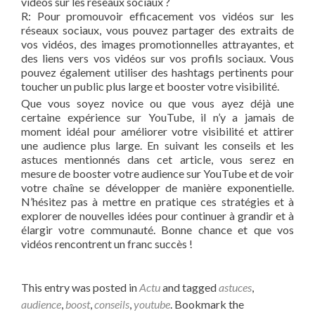
vidéos sur‍ les réseaux sociaux ?
R: ⁣Pour promouvoir efficacement‍ vos vidéos sur les
réseaux sociaux, vous ⁤pouvez partager des ​extraits de
vos vidéos, des images promotionnelles attrayantes, et
des liens vers ​vos ⁤vidéos ‌sur vos profils sociaux.⁣ Vous
pouvez également utiliser des hashtags pertinents ⁢pour
toucher un public plus large et⁢ booster⁣ votre visibilité.
Que vous‍ soyez novice ou ⁤que ‍vous⁣ ayez déjà une
certaine expérience sur YouTube, il n’y a ⁤jamais ‌de
moment idéal pour améliorer votre visibilité et attirer
une audience plus​ large. En suivant‌ les conseils et les
astuces mentionnés dans cet article, vous serez en
mesure de⁢ booster votre audience sur YouTube et de voir
votre chaîne se développer de manière exponentielle.⁢
N’hésitez pas à mettre en pratique​ ces stratégies et à
explorer de⁣ nouvelles idées pour continuer⁢ à grandir et à
élargir votre communauté. Bonne chance⁤ et que vos
vidéos rencontrent ⁣un franc succès !
This entry was posted in
Actu
and tagged
astuces
,
audience
,
boost
,
conseils
,
youtube
. Bookmark the