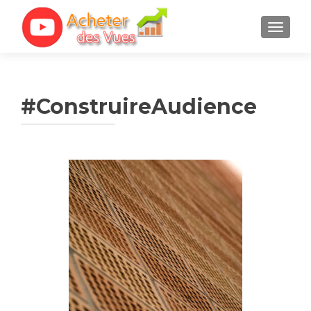
TOGGL
#ConstruireAudience