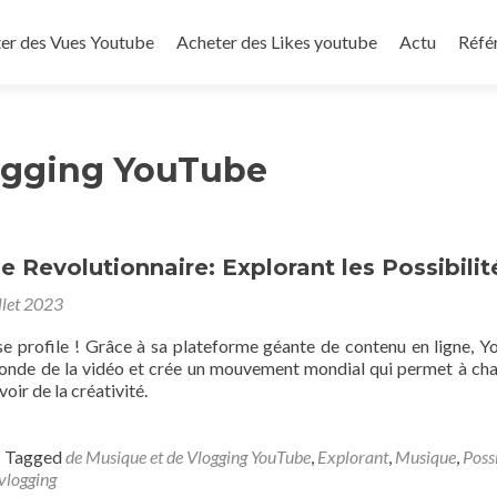
to content
er des Vues Youtube
Acheter des Likes youtube
Actu
Réfé
ogging YouTube
 Revolutionnaire: Explorant les Possibilit
llet 2023
se profile ! Grâce à sa plateforme géante de contenu en ligne, 
onde de la vidéo et crée un mouvement mondial qui permet à ch
oir de la créativité.
Tagged
de Musique et de Vlogging YouTube
,
Explorant
,
Musique
,
Possi
vlogging