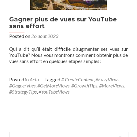
Gagner plus de vues sur YouTube
sans effort
Posted on
26 août 2023
Qui a dit qu’il était difficile d’augmenter ses vues sur
YouTube? Nous vous montrons comment obtenir plus de
vues sans effort en quelques étapes simples!
Posted in
Actu
Tagged
# CreateContent
,
#EasyViews
,
#GagnerVues
,
#GetMoreViews
,
#GrowthTips
,
#MoreViews
,
#StrategyTips
,
#YouTubeViews
Posts navigation
Rechercher :