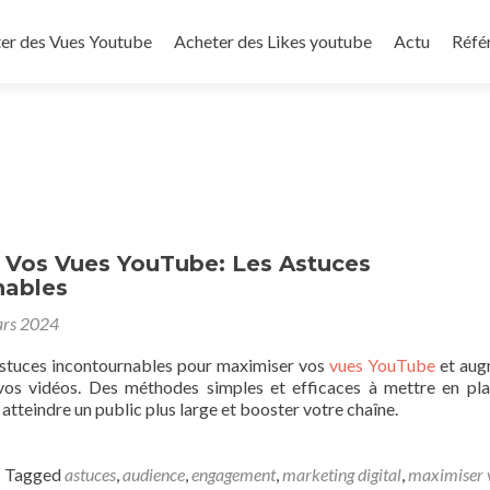
to content
er des Vues Youtube
Acheter des Likes youtube
Actu
Réfé
 Vos Vues YouTube: Les Astuces
nables
rs 2024
stuces incontournables pour maximiser vos
vues YouTube
et aug
e vos vidéos. Des méthodes simples et efficaces à mettre en pl
 atteindre un public plus large et booster votre chaîne.
Tagged
astuces
,
audience
,
engagement
,
marketing digital
,
maximiser 