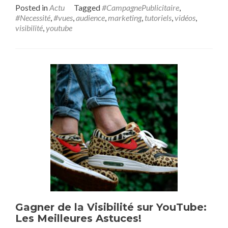
Posted in
Actu
Tagged
#CampagnePublicitaire
,
#Necessité
,
#vues
,
audience
,
marketing
,
tutoriels
,
vidéos
,
visibilité
,
youtube
Gagner de la Visibilité sur YouTube:
Les Meilleures Astuces!