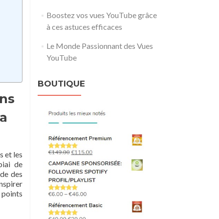
Boostez vos vues YouTube grâce
à ces astuces efficaces
Le Monde Passionnant des Vues
YouTube
BOUTIQUE
ons
la
s et les
biai de
nde des
inspirer
s points