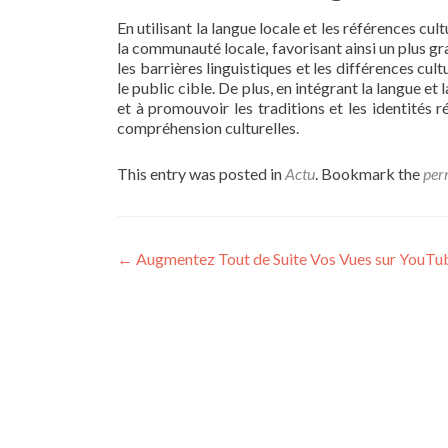
En utilisant la langue locale et les références cu
la communauté locale, favorisant ainsi un plus g
les barrières linguistiques et les différences cul
le public cible. De plus, en intégrant la langue e
et à promouvoir les traditions et les identités 
compréhension culturelles.
This entry was posted in
Actu
. Bookmark the
per
Post navigation
←
Augmentez Tout de Suite Vos Vues sur YouTu