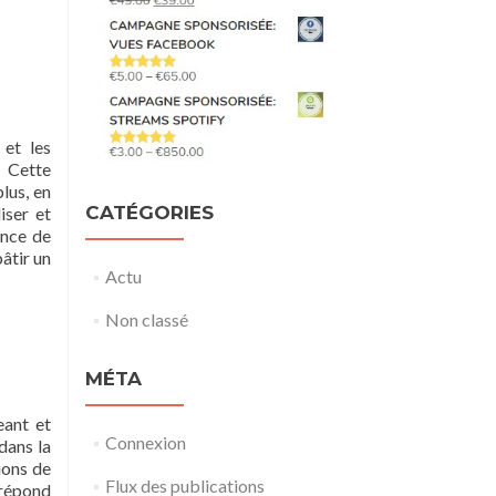
 et les
. Cette
plus, en
CATÉGORIES
iser et
ance de
âtir un
Actu
Non classé
MÉTA
eant et
Connexion
dans la
ions de
Flux des publications
 répond