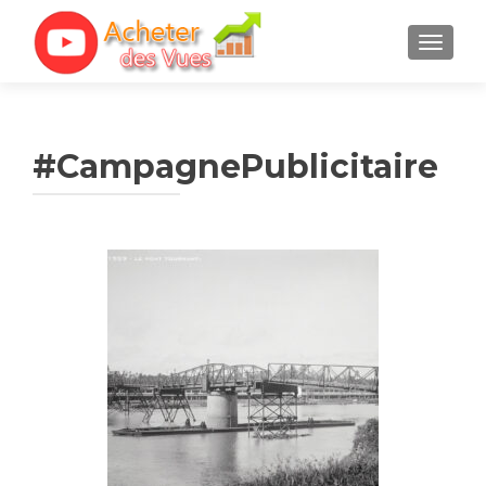
TOGGL
#CampagnePublicitaire