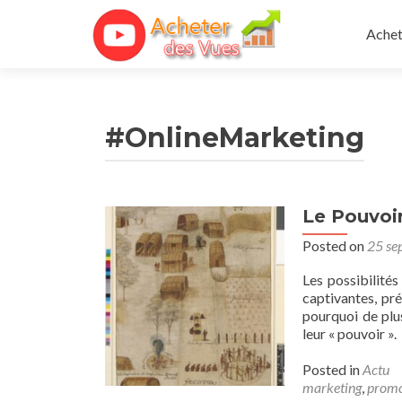
Skip 
Achet
#OnlineMarketing
Le Pouvoi
Posted on
25 se
Les possibilité
captivantes, pr
pourquoi de plu
leur « pouvoir ».
Posted in
Actu
marketing
,
promo