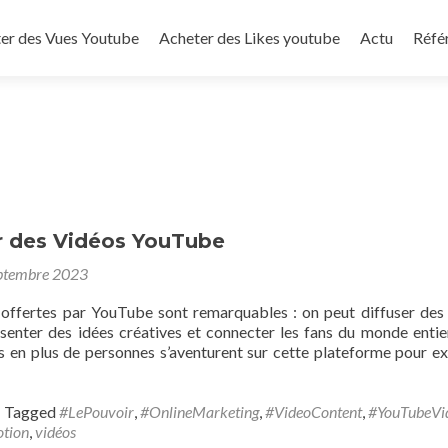
to content
er des Vues Youtube
Acheter des Likes youtube
Actu
Réfé
r des Vidéos YouTube
ptembre 2023
s offertes par YouTube sont remarquables : on peut diffuser des
ésenter des idées créatives et connecter les fans du monde entier
s en plus de personnes s’aventurent sur cette plateforme pour ex
Tagged
#LePouvoir
,
#OnlineMarketing
,
#VideoContent
,
#YouTubeVi
tion
,
vidéos