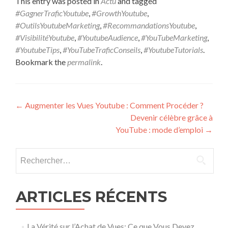
This entry was posted in
Actu
and tagged
#GagnerTraficYoutube
,
#GrowthYoutube
,
#OutilsYoutubeMarketing
,
#RecommandationsYoutube
,
#VisibilitéYoutube
,
#YoutubeAudience
,
#YouTubeMarketing
,
#YoutubeTips
,
#YouTubeTraficConseils
,
#YoutubeTutorials
.
Bookmark the
permalink
.
Post navigation
←
Augmenter les Vues Youtube : Comment Procéder ?
Devenir célèbre grâce à
YouTube : mode d’emploi
→
Rechercher :
ARTICLES RÉCENTS
La Vérité sur l’Achat de Vues: Ce que Vous Devez