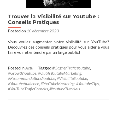
Trouver la Visibilité sur Youtube :
Conseils Pratiques
Posted on
10 décembre 2023
Vous voulez augmenter votre visibilité sur YouTube?
Découvrez ces conseils pratiques pour vous aider à vous
faire voir et entendre par un large public!
Posted in
Actu
Tagged
#GagnerTraficYoutube
,
#GrowthYoutube
,
#OutilsYoutubeMarketing
,
#RecommandationsYoutube
,
#VisibilitéYoutube
,
#YoutubeAudience
,
#YouTubeMarketing
,
#YoutubeTips
,
#YouTubeTraficConseils
,
#YoutubeTutorials
Posts navigation