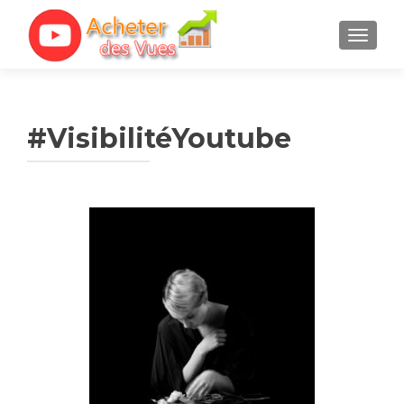
TOGGL
#VisibilitéYoutube