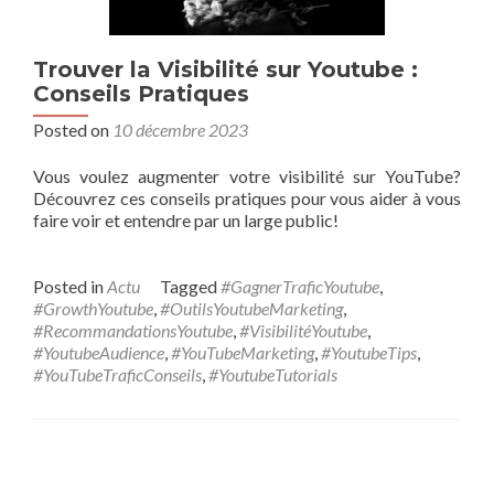
Trouver la Visibilité sur Youtube :
Conseils Pratiques
Posted on
10 décembre 2023
Vous voulez augmenter votre visibilité sur YouTube?
Découvrez ces conseils pratiques pour vous aider à vous
faire voir et entendre par un large public!
Posted in
Actu
Tagged
#GagnerTraficYoutube
,
#GrowthYoutube
,
#OutilsYoutubeMarketing
,
#RecommandationsYoutube
,
#VisibilitéYoutube
,
#YoutubeAudience
,
#YouTubeMarketing
,
#YoutubeTips
,
#YouTubeTraficConseils
,
#YoutubeTutorials
Posts navigation