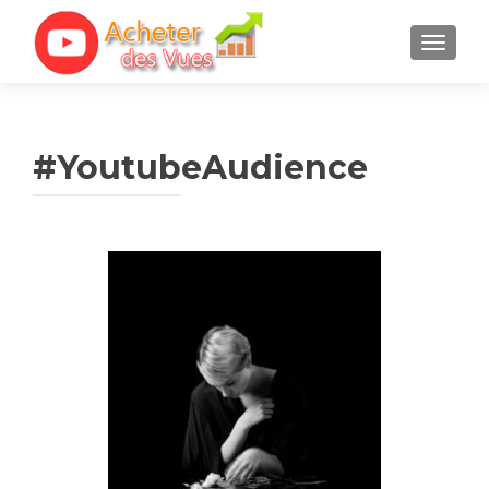
TOGGL
#YoutubeAudience